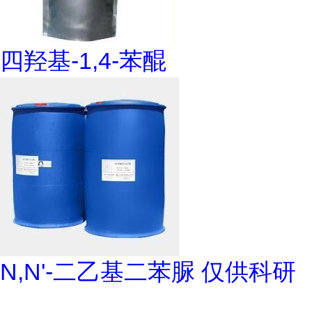
四羟基-1,4-苯醌
N,N'-二乙基二苯脲 仅供科研