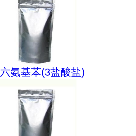
六氨基苯(3盐酸盐)