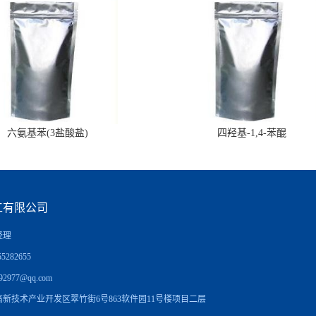
六氨基苯(3盐酸盐)
四羟基-1,4-苯醌
工有限公司
经理
5282655
92977@qq.com
新技术产业开发区翠竹街6号863软件园11号楼项目二层