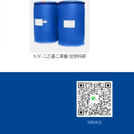
N,N'-二乙基二苯脲 仅供科研
扫码关注