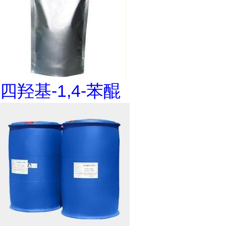
四羟基-1,4-苯醌