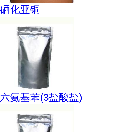
硒化亚铜
六氨基苯(3盐酸盐)