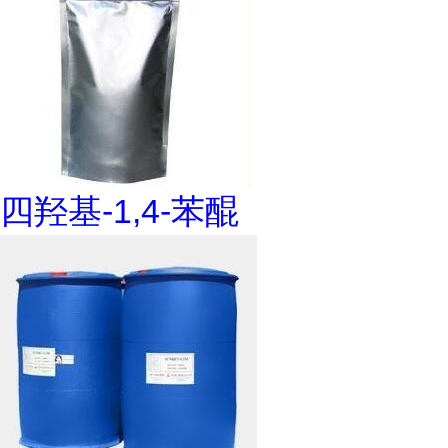
四羟基-1,4-苯醌