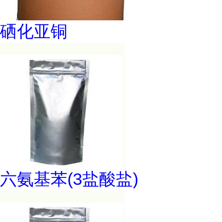
硒化亚铜
六氨基苯(3盐酸盐)