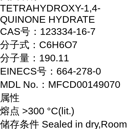
TETRAHYDROXY-1,4-
QUINONE HYDRATE
CAS号：123334-16-7
分子式：C6H6O7
分子量：190.11
EINECS号：664-278-0
MDL No.：MFCD00149070
属性
熔点 >300 °C(lit.)
储存条件 Sealed in dry,Room