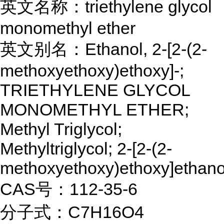
英文名称：triethylene glycol
monomethyl ether
英文别名：Ethanol, 2-[2-(2-
methoxyethoxy)ethoxy]-;
TRIETHYLENE GLYCOL
MONOMETHYL ETHER;
Methyl Triglycol;
Methyltriglycol; 2-[2-(2-
methoxyethoxy)ethoxy]ethano
CAS号：112-35-6
分子式：C7H16O4