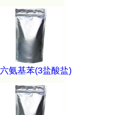
六氨基苯(3盐酸盐)