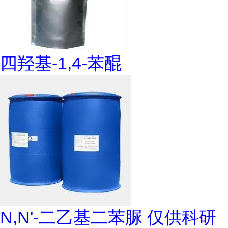
四羟基-1,4-苯醌
N,N'-二乙基二苯脲 仅供科研