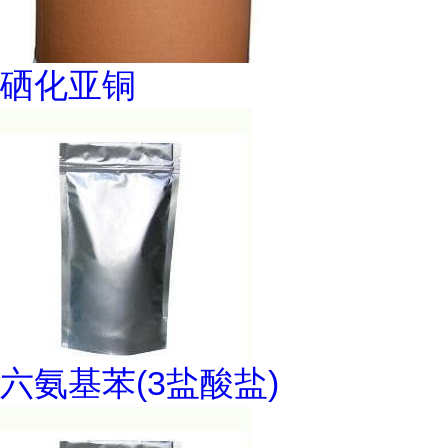
硒化亚铜
六氨基苯(3盐酸盐)