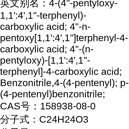
英文别名：4-(4''-pentyloxy-
1,1':4',1''-terphenyl)-
carboxylic acid; 4''-n-
pentoxy[1,1':4',1'']terphenyl-4-
carboxylic acid; 4''-(n-
pentyloxy)-[1,1':4',1''-
terphenyl]-4-carboxylic acid;
Benzonitrile,4-(4-pentenyl); p-
(4-pentenyl)benzonitrile;
CAS号：158938-08-0
分子式：C24H24O3