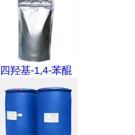
四羟基-1,4-苯醌