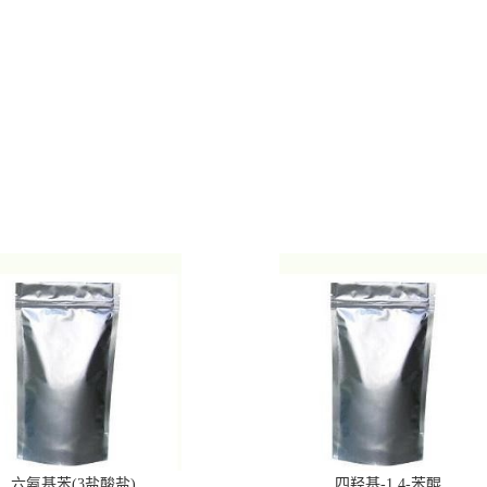
六氨基苯(3盐酸盐)
四羟基-1,4-苯醌