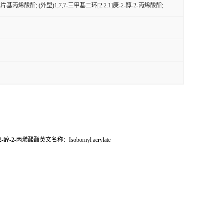
片基丙烯酸酯; (外型)1,7,7-三甲基二环[2.2.1]庚-2-醇-2-丙烯酸酯;
-2-丙烯酸酯英文名称：Isobornyl acrylate