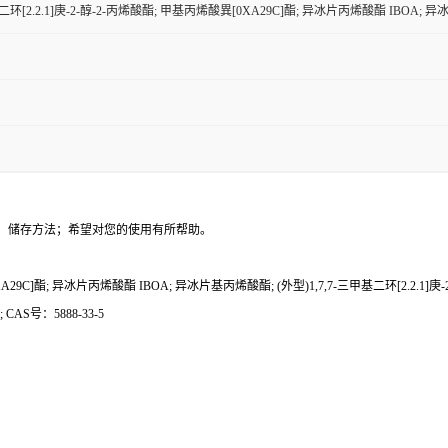
基二环[2.2.1]庚-2-醇-2-丙烯酸酯; 甲基丙烯酸異[0XA29C]酯; 异冰片丙烯酸酯 IBOA; 异冰
、储存方法；希望对您的使用有所帮助。
9C]酯; 异冰片丙烯酸酯 IBOA; 异冰片基丙烯酸酯; (外型)1,7,7-三甲基二环[2.2.1]庚-2-醇
b-xa; CAS号：5888-33-5