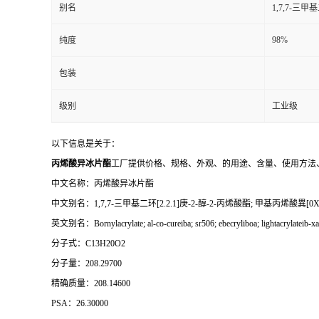
别名
1,7,7-三甲
98%
纯度
包装
级别
工业级
以下信息是关于：
丙烯酸异冰片酯
工厂提供价格、规格、外观、的用途、含量、使用方法
中文名称：丙烯酸异冰片酯
中文别名：1,7,7-三甲基二环[2.2.1]庚-2-醇-2-丙烯酸酯; 甲基丙烯酸異[0XA2
英文别名：Bornylacrylate; al-co-cureiba; sr506; ebecryliboa; lightacrylatei
分子式：C13H20O2
分子量：208.29700
精确质量：208.14600
PSA：26.30000