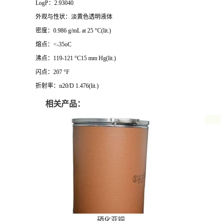
LogP：2.93040
外观与性状：淡黄色透明液体
密度：0.986 g/mL at 25 °C(lit.)
熔点：<-35oC
沸点：119-121 °C15 mm Hg(lit.)
闪点：207 °F
折射率：n20/D 1.476(lit.)
相关产品：
硒化亚铜