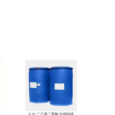
N,N'-二乙基二苯脲 仅供科研