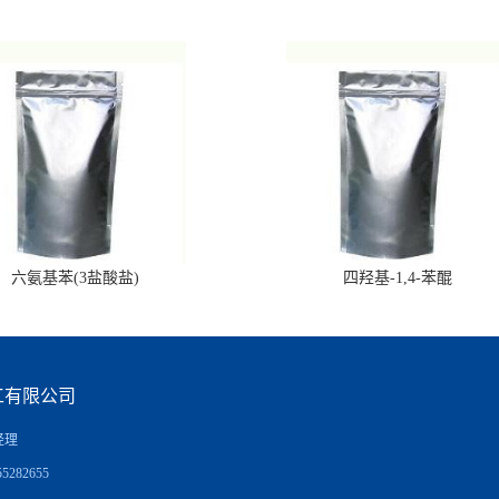
六氨基苯(3盐酸盐)
四羟基-1,4-苯醌
工有限公司
经理
5282655