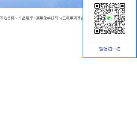
网站首页
>
产品展厅
>
通用化学试剂
>
(三氟甲硫基)银(I) cas；811-68-7
微信扫一扫