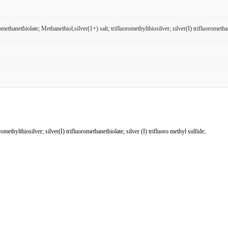
romethanethiolate; Methanethiol,silver(1+) salt; trifluoromethylthiosilver; silver(I) trifluoromethan
hylthiosilver; silver(I) trifluoromethanethiolate; silver (I) trifluoro methyl sulfide;