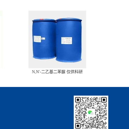
N,N'-二乙基二苯脲 仅供科研