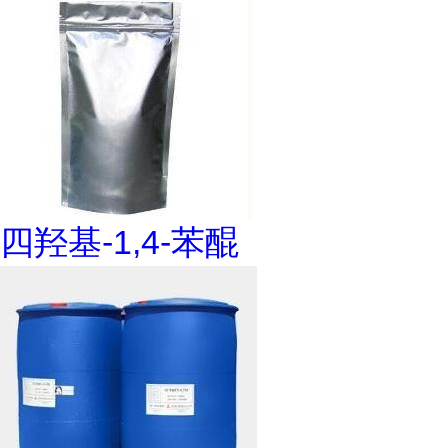
四羟基-1,4-苯醌