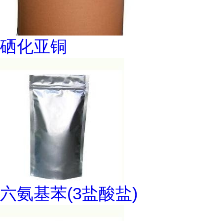
硒化亚铜
六氨基苯(3盐酸盐)