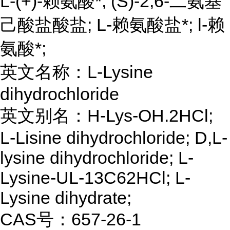
L-(+)-赖氨酸*; (S)-2,6-二氨基
己酸盐酸盐; L-赖氨酸盐*; l-赖
氨酸*;
英文名称：L-Lysine
dihydrochloride
英文别名：H-Lys-OH.2HCl;
L-Lisine dihydrochloride; D,L-
lysine dihydrochloride; L-
Lysine-UL-13C62HCl; L-
Lysine dihydrate;
CAS号：657-26-1