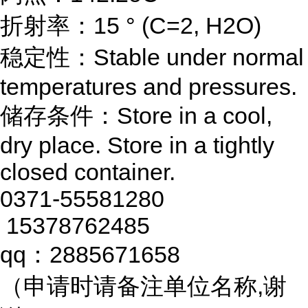
折射率：15 ° (C=2, H2O)
稳定性：Stable under normal
temperatures and pressures.
储存条件：Store in a cool,
dry place. Store in a tightly
closed container.
0371-55581280
15378762485
qq：2885671658
（申请时请备注单位名称,谢