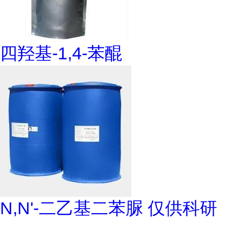
四羟基-1,4-苯醌
N,N'-二乙基二苯脲 仅供科研