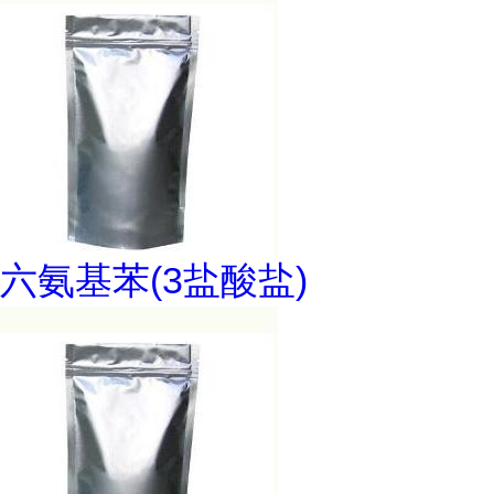
六氨基苯(3盐酸盐)