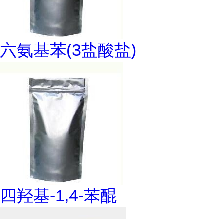
六氨基苯(3盐酸盐)
四羟基-1,4-苯醌