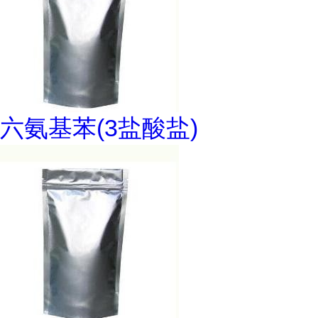
六氨基苯(3盐酸盐)