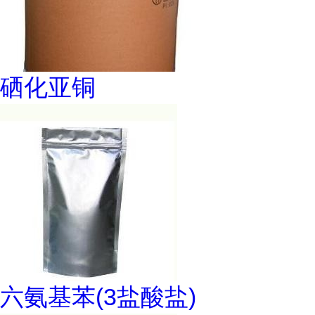
硒化亚铜
六氨基苯(3盐酸盐)