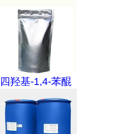
四羟基-1,4-苯醌