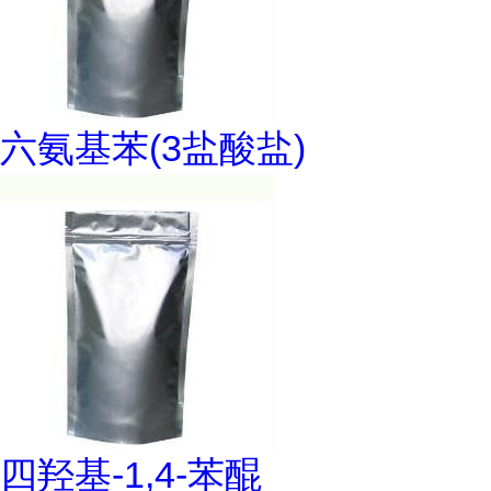
六氨基苯(3盐酸盐)
四羟基-1,4-苯醌