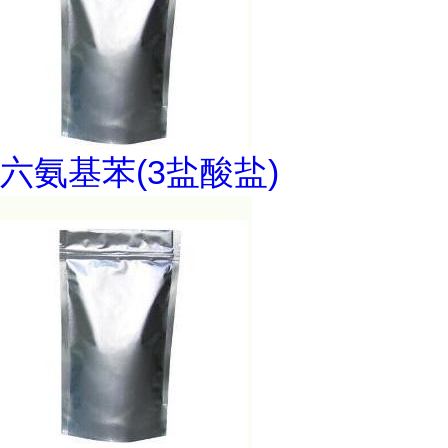
六氨基苯(3盐酸盐)