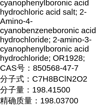
cyanophenylboronic acid
hydrochloric acid salt; 2-
Amino-4-
cyanobenzeneboronic acid
hydrochloride; 2-amino-3-
cyanophenylboronic acid
hydrochloride; OR1928;
CAS号：850568-47-7
分子式：C7H8BClN2O2
分子量：198.41500
精确质量：198.03700