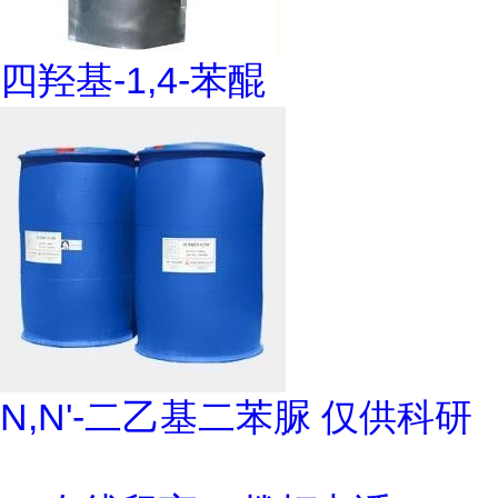
四羟基-1,4-苯醌
N,N'-二乙基二苯脲 仅供科研