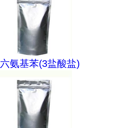
六氨基苯(3盐酸盐)