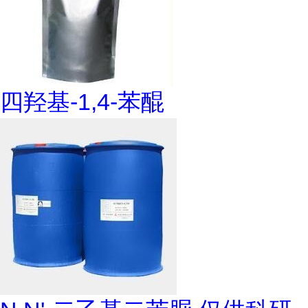
四羟基-1,4-苯醌