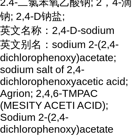
2.4-二氯苯氧乙酸钠; 2，4-滴
钠; 2,4-D钠盐;
英文名称：2,4-D-sodium
英文别名：sodium 2-(2,4-
dichlorophenoxy)acetate;
sodium salt of 2,4-
dichlorophenoxyacetic acid;
Agrion; 2,4,6-TMPAC
(MESITY ACETI ACID);
Sodium 2-(2,4-
dichlorophenoxy)acetate