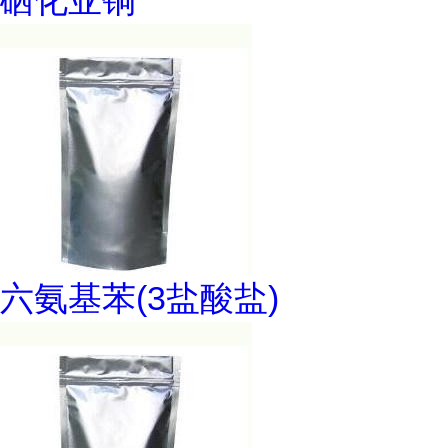
硒化亚铜
六氨基苯(3盐酸盐)