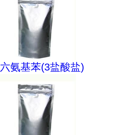
六氨基苯(3盐酸盐)