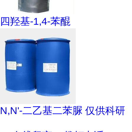
四羟基-1,4-苯醌
N,N'-二乙基二苯脲 仅供科研