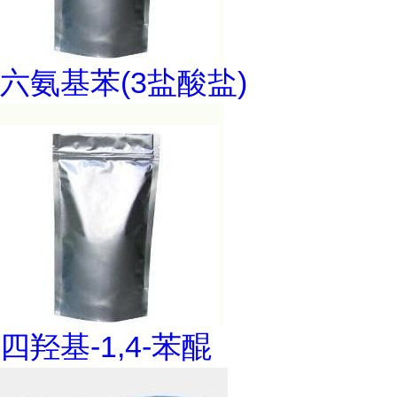
六氨基苯(3盐酸盐)
四羟基-1,4-苯醌