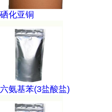
硒化亚铜
六氨基苯(3盐酸盐)