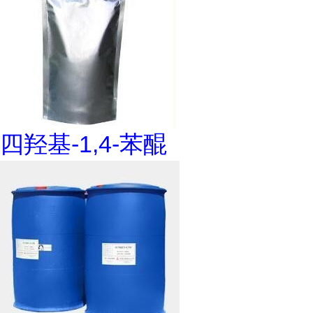
四羟基-1,4-苯醌