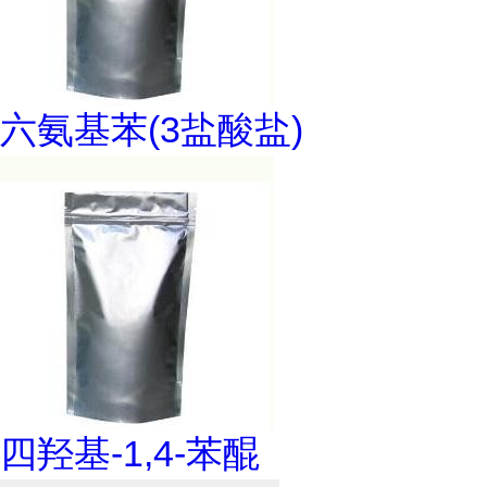
六氨基苯(3盐酸盐)
四羟基-1,4-苯醌