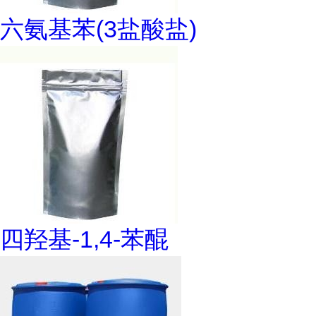
六氨基苯(3盐酸盐)
四羟基-1,4-苯醌