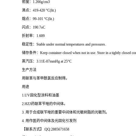
密度：1.266g/cm3
沸点：419-420 °C(lit.)
熔点：99-101 °C(lit.)
闪点：190.7oC
折射率：1.609
稳定性：Stable under normal temperatures and pressures.
储存条件：Keep container closed when not in use. Store in a tightly closed contai
蒸汽压：3.11E-07mmHg at 25°C
生产方法
用联苯与苯甲酰氯反应制得。
用途
1.UV固化型涂料和油墨
2.HZJ
药
联苯苄唑的中间体。
3. 用于合成联苄唑的重要中间体和光敏树脂的光敏剂。
4. 用作医药中间体及光固化引发剂
【联系方式】:QQ:2885671658