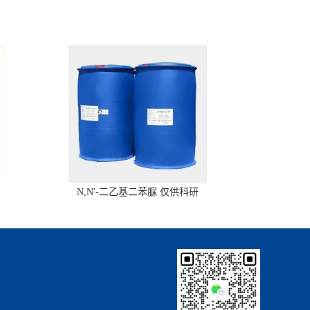
N,N'-二乙基二苯脲 仅供科研