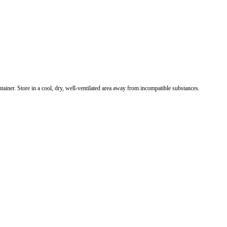
ner. Store in a cool, dry, well-ventilated area away from incompatible substances.