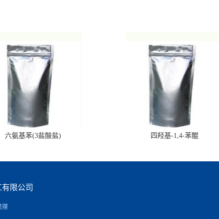
六氨基苯(3盐酸盐)
四羟基-1,4-苯醌
工有限公司
经理