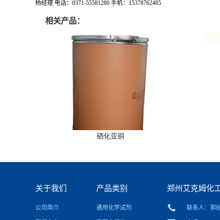
杨经理 电话：0371-55581280 手机：15378762485
相关产品：
硒化亚铜
关于我们
产品类别
郑州艾克姆化
公司简介
通用化学试剂
联系人：郭