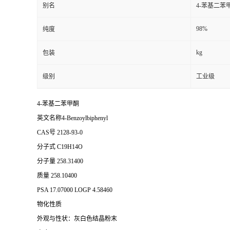
别名
4-苯基二苯
98%
纯度
kg
包装
级别
工业级
4-苯基二苯甲酮
英文名称4-Benzoylbiphenyl
CAS号 2128-93-0
分子式 C19H14O
分子量 258.31400
质量 258.10400
PSA 17.07000 LOGP 4.58460
物化性质
外观与性状：灰白色结晶粉末