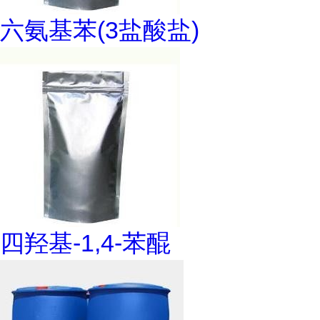
六氨基苯(3盐酸盐)
四羟基-1,4-苯醌