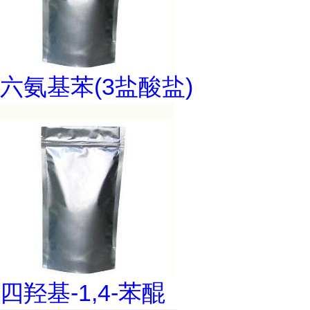
六氨基苯(3盐酸盐)
四羟基-1,4-苯醌