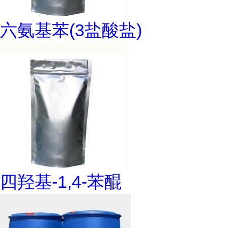
六氨基苯(3盐酸盐)
四羟基-1,4-苯醌