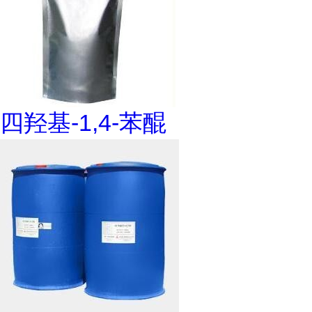
四羟基-1,4-苯醌