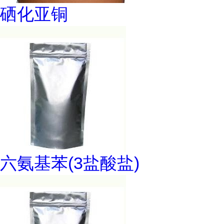
硒化亚铜
六氨基苯(3盐酸盐)