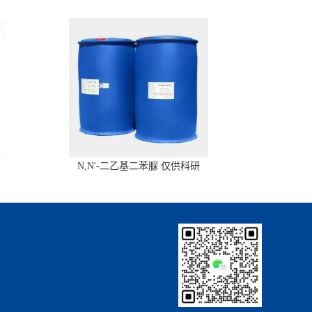
N,N'-二乙基二苯脲 仅供科研