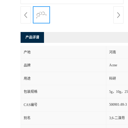
产品详请
产地
河南
Acme
品牌
用途
科研
包装规格
5g，10g，25g
500901-89-3
CAS编号
别名
3,6-二溴芴