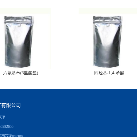
六氨基苯(3盐酸盐)
四羟基-1,4-苯醌
工有限公司
经理
5282655
92977@qq.com