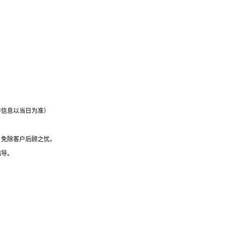
存信息以当日为准）
，免除客户后顾之忧。
指导。