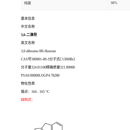
98%
纯度
基本信息
中文名称
3,6-二溴芴
英文名称
3,6-dibromo-9H-fluorene
CAS号
500901-89-3
分子式
C13H8Br2
分子量
324.01100
精确质量
321.89900
PSA
0.00000
LOGP
4.78280
物化性质
熔点：164 - 165 °C
结构式：