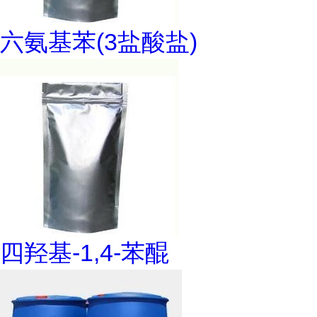
六氨基苯(3盐酸盐)
四羟基-1,4-苯醌