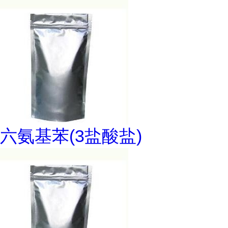
六氨基苯(3盐酸盐)