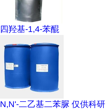
四羟基-1,4-苯醌
N,N'-二乙基二苯脲 仅供科研