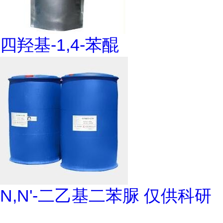
四羟基-1,4-苯醌
N,N'-二乙基二苯脲 仅供科研