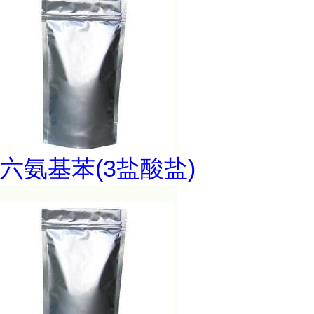
六氨基苯(3盐酸盐)