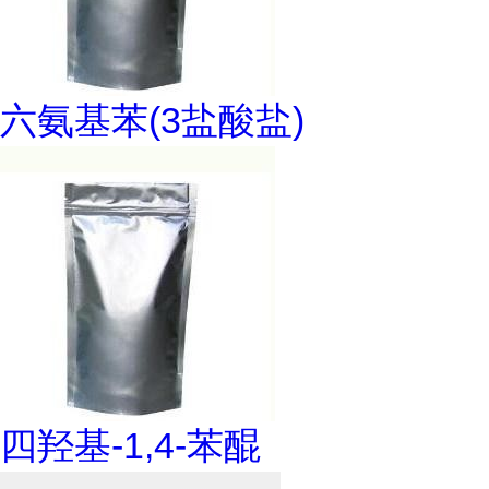
六氨基苯(3盐酸盐)
四羟基-1,4-苯醌