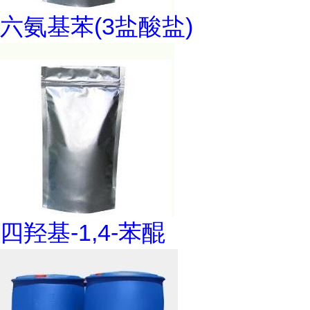
六氨基苯(3盐酸盐)
四羟基-1,4-苯醌