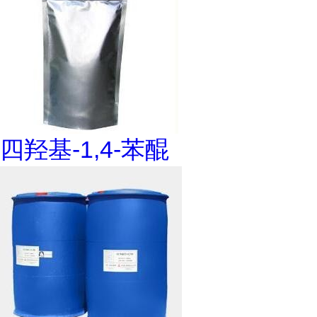
四羟基-1,4-苯醌