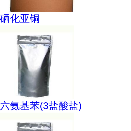
硒化亚铜
六氨基苯(3盐酸盐)