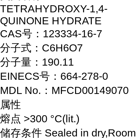
TETRAHYDROXY-1,4-
QUINONE HYDRATE
CAS号：123334-16-7
分子式：C6H6O7
分子量：190.11
EINECS号：664-278-0
MDL No.：MFCD00149070
属性
熔点 >300 °C(lit.)
储存条件 Sealed in dry,Room