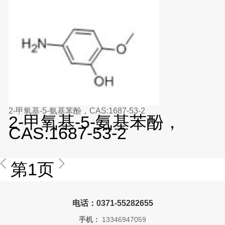
2-甲氧基-5-氨基苯酚，CAS:1687-53-2
2-甲氧基-5-氨基苯酚，
CAS:1687-53-2
第1页
电话：0371-55282655
手机：
13346947059