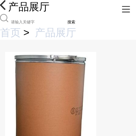
产品展厅
搜索
首页
>
产品展厅