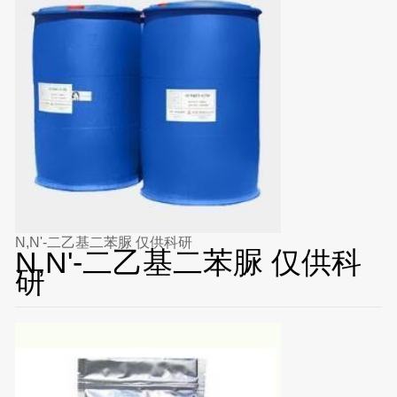
N,N'-二乙基二苯脲 仅供科研
N,N'-二乙基二苯脲 仅供科
研