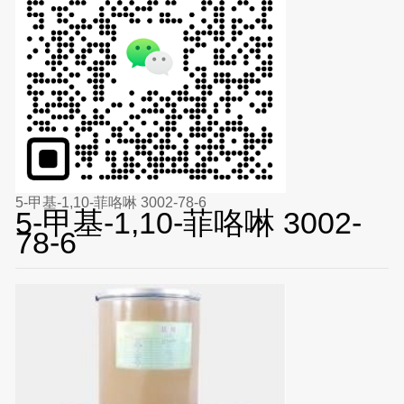
5-甲基-1,10-菲咯啉 3002-78-6
5-甲基-1,10-菲咯啉 3002-
78-6