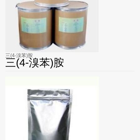
三(4-溴苯)胺
三(4-溴苯)胺