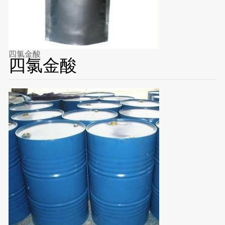
四氯金酸
四氯金酸