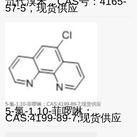
氘代溴苯，CAS号：4165-
57-5，现货供应
5-氯-1,10-菲啰啉；CAS:4199-89-7;现货供应
5-氯-1,10-菲啰啉；
CAS:4199-89-7;现货供应