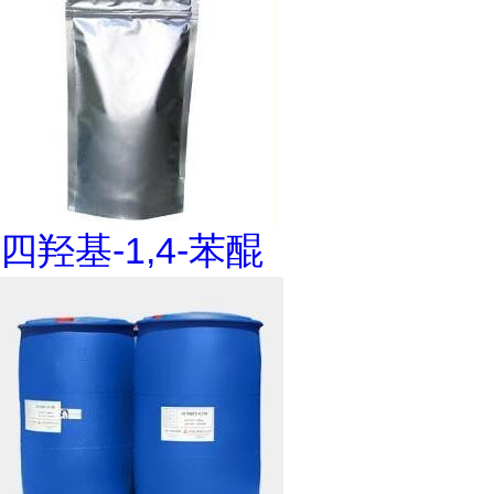
四羟基-1,4-苯醌