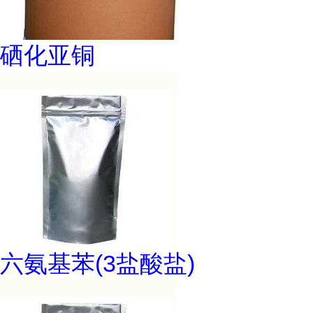
硒化亚铜
六氨基苯(3盐酸盐)