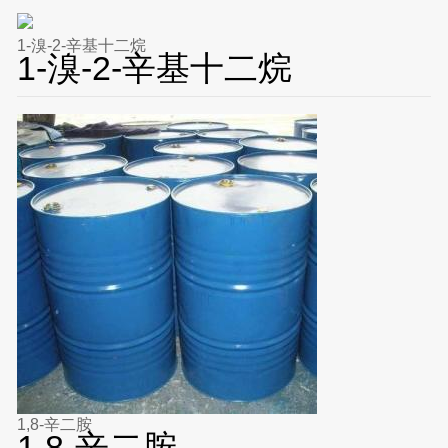
1-溴-2-辛基十二烷
1-溴-2-辛基十二烷
1,8-辛二胺
1,8-辛二胺