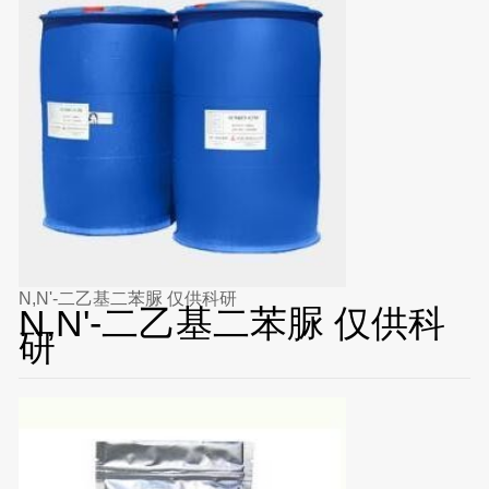
N,N'-二乙基二苯脲 仅供科研
N,N'-二乙基二苯脲 仅供科
研