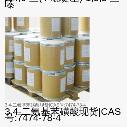
嗪
3,4-二氨基苯磺酸现货|CAS号:7474-78-4
3,4-二氨基苯磺酸现货|CAS
号:7474-78-4