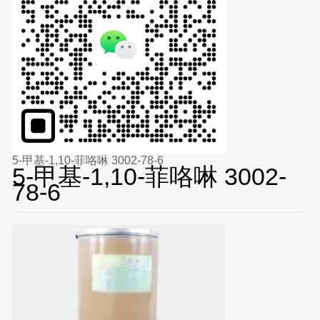
5-甲基-1,10-菲咯啉 3002-78-6
5-甲基-1,10-菲咯啉 3002-
78-6