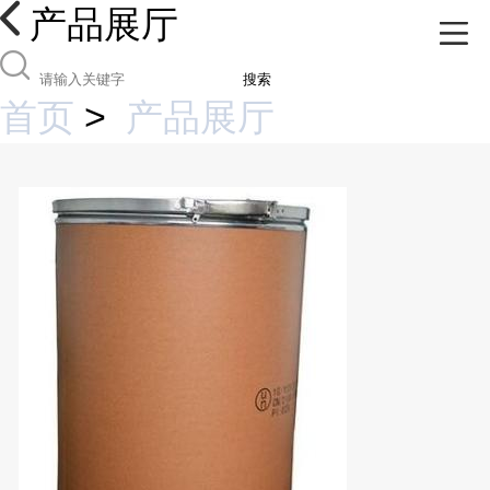
产品展厅
搜索
首页
>
产品展厅