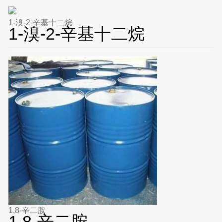
1-溴-2-辛基十二烷
1-溴-2-辛基十二烷
1,8-辛二胺
1,8-辛二胺