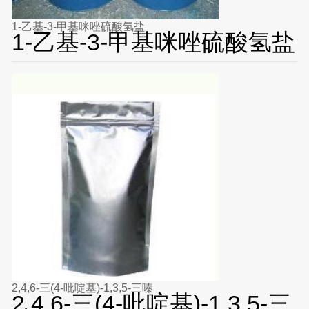
1-乙基-3-甲基咪唑硫酸氢盐
1-乙基-3-甲基咪唑硫酸氢盐
2,4,6-三(4-吡啶基)-1,3,5-三嗪
2,4,6-三(4-吡啶基)-1,3,5-三