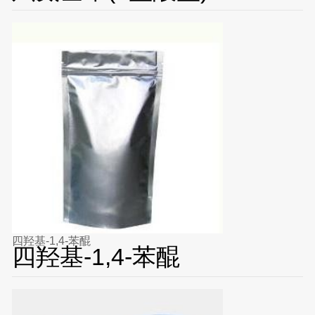
四羟基-1,4-苯醌
四羟基-1,4-苯醌