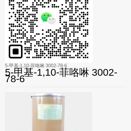
5-甲基-1,10-菲咯啉 3002-78-6
5-甲基-1,10-菲咯啉 3002-
78-6