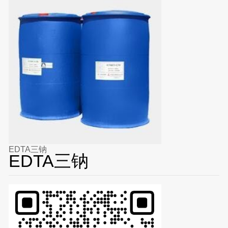
EDTA三钠
EDTA三钠