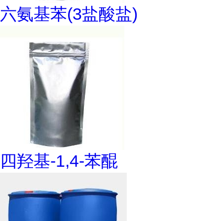
六氨基苯(3盐酸盐)
四羟基-1,4-苯醌