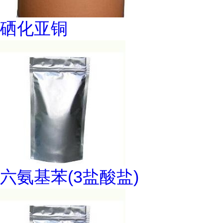
硒化亚铜
六氨基苯(3盐酸盐)