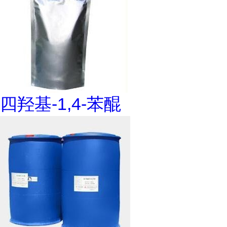
四羟基-1,4-苯醌