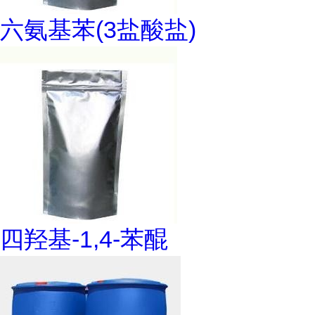
六氨基苯(3盐酸盐)
四羟基-1,4-苯醌