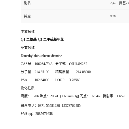
别名
2,4-二氨基
98%
纯度
中文名称
2,4-二氨基-3,5-二甲硫基甲苯
英文名称
Dimethyl thio-toluene diamine
CAS号
106264-79-3
分子式
C9H14N2S2
分子量
214.35100
精确质量
214.06000
PSA
102.64000
LOGP
3.76560
物化性质
密度：1.206 沸点：200oC (1.68 mmHg) 闪点：163.4oC 折射率：1.659
联系电话：0371-55581280 15378762485
经理 qq：2885671658