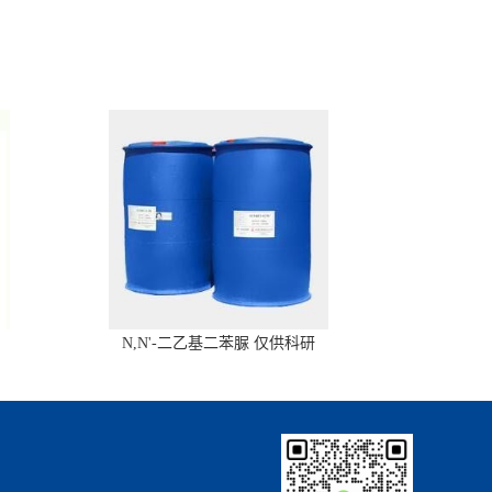
N,N'-二乙基二苯脲 仅供科研