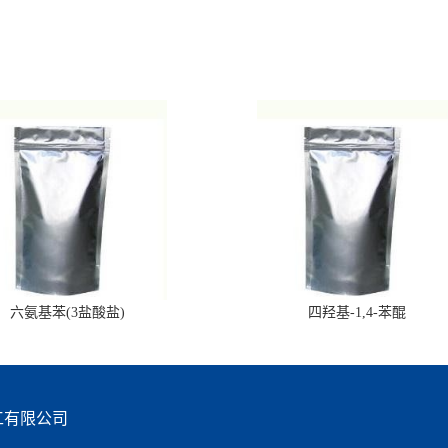
六氨基苯(3盐酸盐)
四羟基-1,4-苯醌
工有限公司