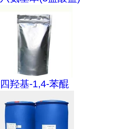
四羟基-1,4-苯醌