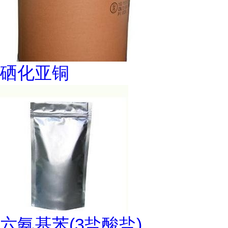
硒化亚铜
六氨基苯(3盐酸盐)