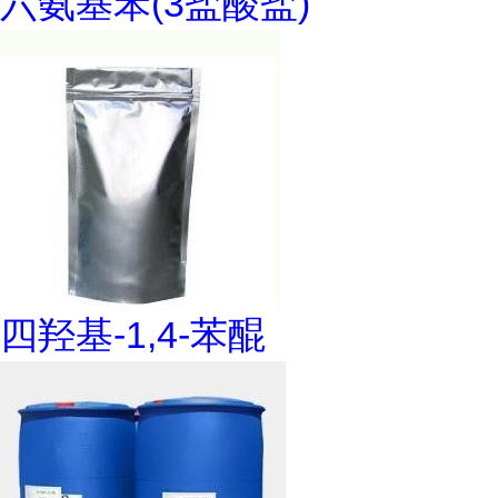
六氨基苯(3盐酸盐)
四羟基-1,4-苯醌