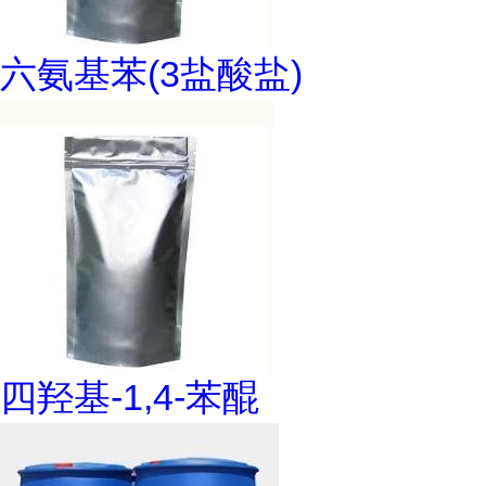
六氨基苯(3盐酸盐)
四羟基-1,4-苯醌