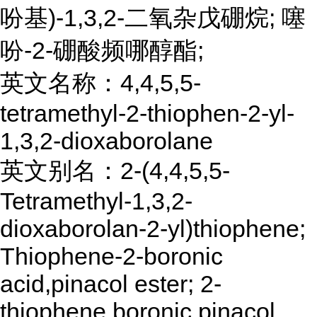
吩基)-1,3,2-二氧杂戊硼烷; 噻
吩-2-硼酸频哪醇酯;
英文名称：4,4,5,5-
tetramethyl-2-thiophen-2-yl-
1,3,2-dioxaborolane
英文别名：2-(4,4,5,5-
Tetramethyl-1,3,2-
dioxaborolan-2-yl)thiophene;
Thiophene-2-boronic
acid,pinacol ester; 2-
thiophene boronic pinacol