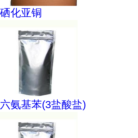
硒化亚铜
六氨基苯(3盐酸盐)