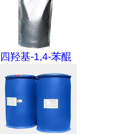
四羟基-1,4-苯醌