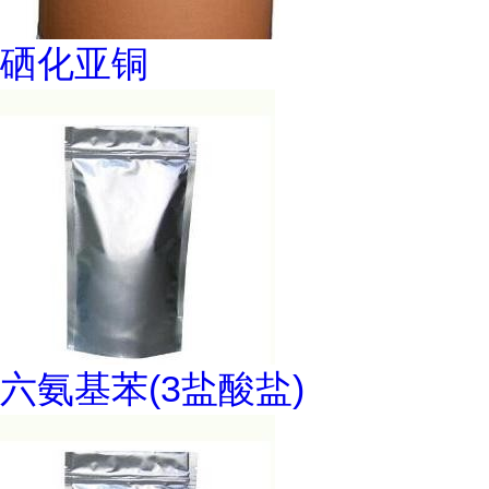
硒化亚铜
六氨基苯(3盐酸盐)