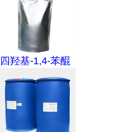
四羟基-1,4-苯醌