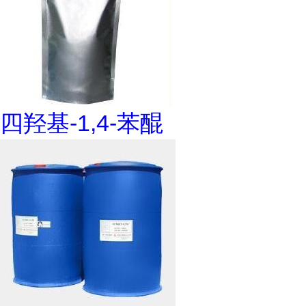
四羟基-1,4-苯醌