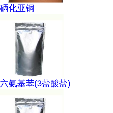
硒化亚铜
六氨基苯(3盐酸盐)