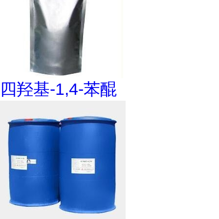
四羟基-1,4-苯醌