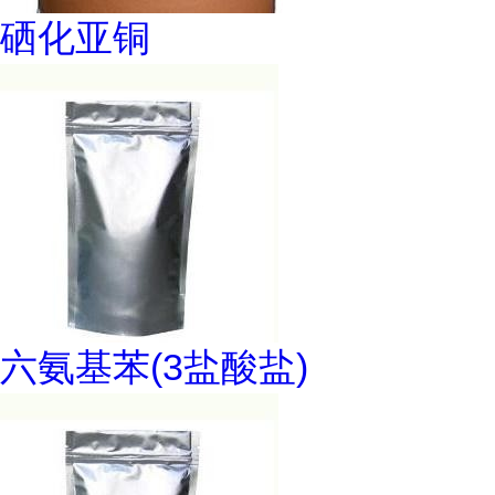
硒化亚铜
六氨基苯(3盐酸盐)