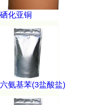
硒化亚铜
六氨基苯(3盐酸盐)