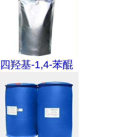
四羟基-1,4-苯醌